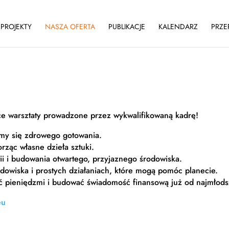
PROJEKTY
NASZA OFERTA
PUBLIKACJE
KALENDARZ
PRZE
ące warsztaty prowadzone przez wykwalifikowaną kadrę!
my się zdrowego gotowania.
rząc własne dzieła sztuki.
i i budowania otwartego, przyjaznego środowiska.
owiska i prostych działaniach, które mogą pomóc planecie.
ć pieniędzmi i budować świadomość finansową już od najmłodsz
eu