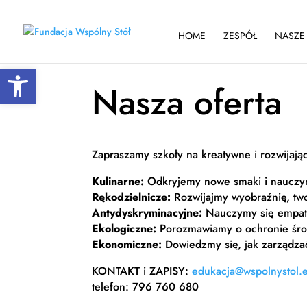
HOME
ZESPÓŁ
NASZE 
Otwórz pasek narzędzi
Nasza oferta
Zapraszamy szkoły na kreatywne i rozwijaj
Kulinarne:
Odkryjemy nowe smaki i nauczy
Rękodzielnicze:
Rozwijajmy wyobraźnię, two
Antydyskryminacyjne:
Nauczymy się empati
Ekologiczne:
Porozmawiamy o ochronie środ
Ekonomiczne:
Dowiedzmy się, jak zarządza
KONTAKT i ZAPISY:
edukacja@wspolnystol.
telefon: 796 760 680