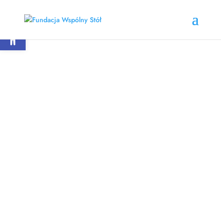
Otwórz pasek narzędzi
Zespół
poznaj nas